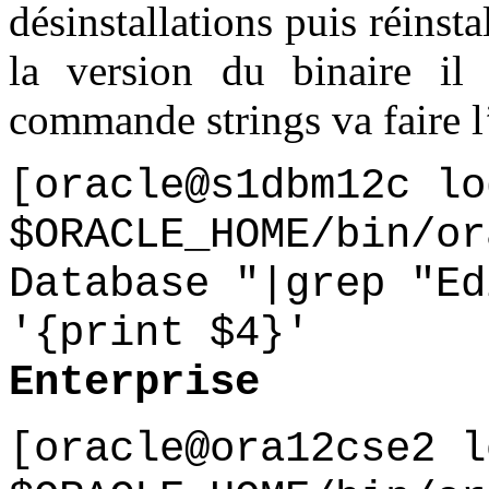
désinstallations puis réinsta
la version du binaire il 
commande strings va faire l’
[oracle@s1dbm12c l
$ORACLE_HOME/bin/or
Database "|grep "Ed
'{print $4}'
Enterprise
[oracle@ora12cse2 l