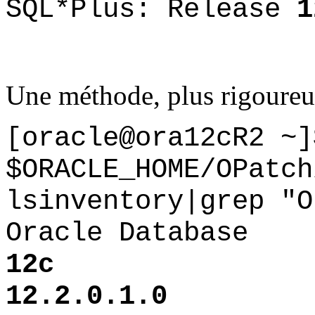
SQL*Plus: Release
1
Une méthode, plus rigoureus
[
oracle@ora12cR2 ~]
$ORACLE_HOME/OPatch
lsinventory|grep "O
Oracle Database
1
12.2.0.1.0