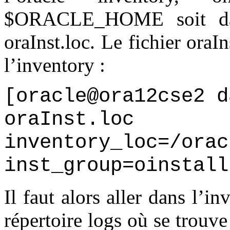
$ORACLE_HOME soit dans
oraInst.loc. Le fichier oraI
l’inventory :
[oracle@ora12cse2 d
oraInst.loc
inventory_loc=/orac
inst_group=oinstall
Il faut alors aller dans l’i
répertoire logs où se trouve 