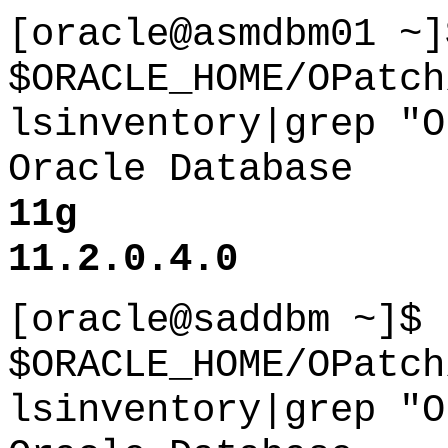
[oracle@asmdbm01 ~
$ORACLE_HOME/OPatch
lsinventory|grep "O
Oracle Database
1
11.2.0.4.0
[oracle@saddbm ~]$
$ORACLE_HOME/OPatch
lsinventory|grep "O